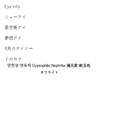
Eye info.
ニャーアイ
星空夜アイ
夢想アイ
8月のデイジー
ドロセラ
만천성:연옥색 Gypsophila:Nephrite 滿天星:軟玉色 
ネフライト