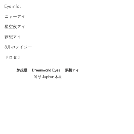
Eye info.
ニャーアイ
星空夜アイ
夢想アイ
8月のデイジー
ドロセラ
梦想眼 - Dreamworld Eyes - 夢想アイ
목성 Jupiter 木星