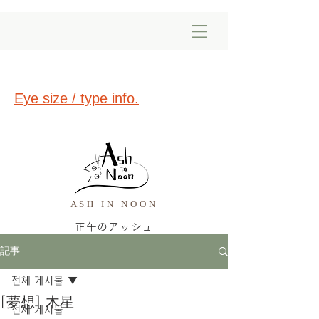
Eye size / type info.
ASH IN NOON
正午のアッシュ
記事
전체 게시물
[夢想] 木星
전체 게시물