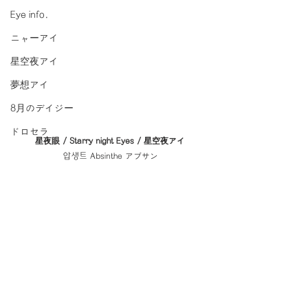
Eye info.
ニャーアイ
星空夜アイ
夢想アイ
8月のデイジー
ドロセラ
星夜眼 / Starry night Eyes / 星空夜アイ
압생트 Absinthe アブサン