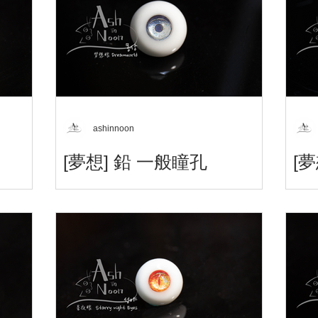
ashinnoon
[夢想] 鉛 一般瞳孔
[
ー
想アイ 8
梦想眼 - Dreamworld Eyes - 夢想アイ 납
Lead 鉛 一般瞳孔 Only 12mm / 14mm
梦想眼
narrow / 14mm / 16mm
수정 