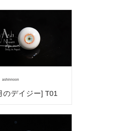
ashinnoon
8月のデイジー] T01
 - Dreamworld Eyes - 夢想アイ 8
イジー - T01