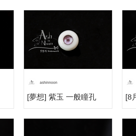
ashinnoon
[夢想] 紫玉 一般瞳孔
[
梦想眼 - Dreamworld Eyes - 夢想アイ 자
梦想眼
옥 Violet Jade 紫玉 一般瞳孔 Only 12mm
月のデ
/ 14mm narrow / 14mm / 16mm