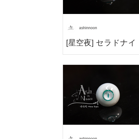
ashinnoon
[星空夜] セラドナイ
星夜眼 / Starry night Eyes / 
뇌록 Celadonite 磊綠 セラドナ
ashinnoon