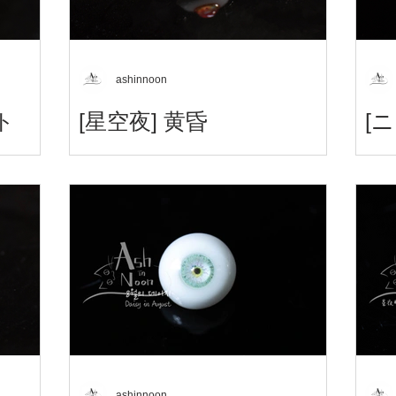
ashinnoon
ト
[星空夜] 黄昏
[
星空夜アイ
星夜眼 / Starry night Eyes / 星空夜アイ
히비
イト
황혼 Twilight 黄昏
ashinnoon